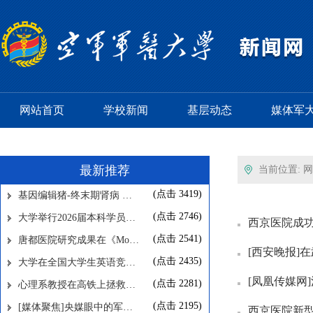
网站首页
学校新闻
基层动态
媒体军
最新推荐
当前位置:
网
(点击
3419
)
基因编辑猪-终末期肾病 …
(点击
2746
)
大学举行2026届本科学员…
西京医院成功
(点击
2541
)
唐都医院研究成果在《Mo…
[西安晚报]
(点击
2435
)
大学在全国大学生英语竞…
[凤凰传媒网
(点击
2281
)
心理系教授在高铁上拯救…
(点击
2195
)
[媒体聚焦]央媒眼中的军…
西京医院新