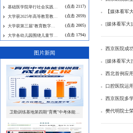
(点击
2117
)
基础医学院举行社会实践…
【媒体看军
(点击
2059
)
大学获2025年高等教育教…
[媒体看军大
(点击
2005
)
大学获第三届“教育数字…
(点击
1794
)
大学各幼儿园围绕儿童节…
西京医院成功
图片新闻
[媒体看军大
西北首例应
口腔医院运
西京医院多
樊代明院士
卫勤训练基地第四期“育鹰”中考体能…