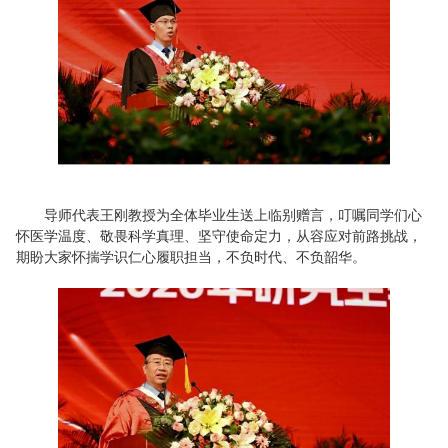
导师代表王刚教授为全体毕业生送上临别赠言，叮嘱同学们心
怀医学温度、敬畏科学真理、坚守使命定力，从容应对前路挑战，
期盼大家怀揣学识仁心履职担当，不负时代、不负韶华。