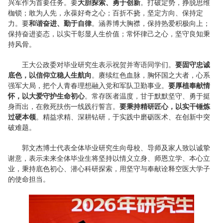
兴军作为首要任务。要
大胆探索、勇于创新
。打破定势，挣脱思维
枷锁；敢为人先，永葆好奇之心；百折不挠，坚定方向、保持定
力。要
和谐奋进、勤于自律
。涵养博大胸襟，保持热爱积极向上；
保持奋进姿态，以实干彰显人生价值；常怀律己之心，坚守良知秉
持风骨。
王大公政委对毕业研究生表示祝贺并寄语同学们。
要固守忠诚
底色，以信仰立稳人生航向
。赓续红色血脉，胸怀国之大者，心系
强军大局，把个人青春理想融入党和军队卫勤事业。
要厚植奉献情
怀，以大爱守护生命初心
。常存医者温度，甘于默默坚守、勇于挺
身而出，在救死扶伤一线践行誓言。
要秉持精研匠心，以实干锤炼
过硬本领
。精益求精、深耕钻研，于实践中磨砺医术、在创新中突
破难题。
郭文杰博士代表全体毕业研究生向母校、导师及家人致以诚挚
谢意，表示未来全体毕业生将坚持以情义立身、师恩立学、本心立
业，秉持底色初心、潜心科研探索，用坚守与奉献诠释空医大学子
的使命担当。