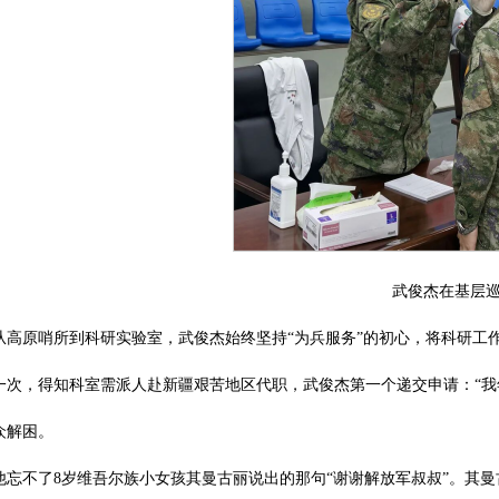
武俊杰在基层
从高原哨所到科研实验室，武俊杰始终坚持“为兵服务”的初心，将科研工
一次，得知科室需派人赴新疆艰苦地区代职，武俊杰第一个递交申请：“我
众解困。
他忘不了8岁维吾尔族小女孩其曼古丽说出的那句“谢谢解放军叔叔”。其