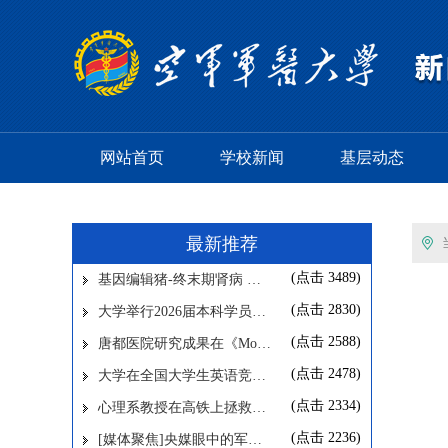
网站首页
学校新闻
基层动态
最新推荐
(点击
3489
)
基因编辑猪-终末期肾病 …
(点击
2830
)
大学举行2026届本科学员…
(点击
2588
)
唐都医院研究成果在《Mo…
(点击
2478
)
大学在全国大学生英语竞…
(点击
2334
)
心理系教授在高铁上拯救…
(点击
2236
)
[媒体聚焦]央媒眼中的军…