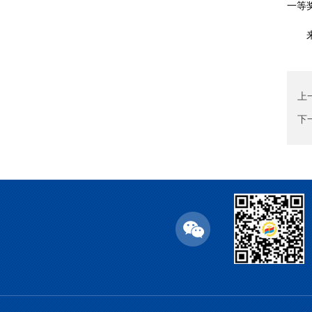
一等
上
下