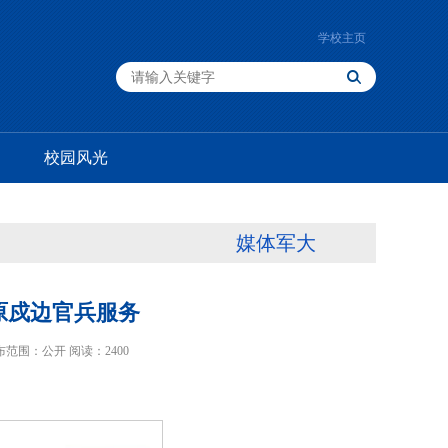
学校主页
校园风光
媒体军大
原戍边官兵服务
 发布范围：公开 阅读：
2400