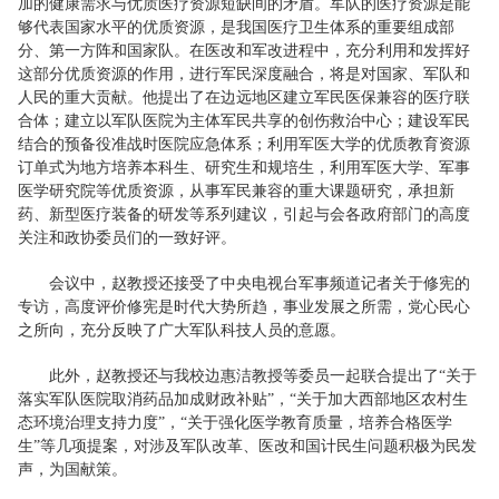
加的健康需求与优质医疗资源短缺间的矛盾。军队的医疗资源是能
够代表国家水平的优质资源，是我国医疗卫生体系的重要组成部
分、第一方阵和国家队。在医改和军改进程中，充分利用和发挥好
这部分优质资源的作用，进行军民深度融合，将是对国家、军队和
人民的重大贡献。他提出了在边远地区建立军民医保兼容的医疗联
合体；建立以军队医院为主体军民共享的创伤救治中心；建设军民
结合的预备役准战时医院应急体系；利用军医大学的优质教育资源
订单式为地方培养本科生、研究生和规培生，利用军医大学、军事
医学研究院等优质资源，从事军民兼容的重大课题研究，承担新
药、新型医疗装备的研发等系列建议，引起与会各政府部门的高度
关注和政协委员们的一致好评。
会议中，赵教授还接受了中央电视台军事频道记者关于修宪的
专访，高度评价修宪是时代大势所趋，事业发展之所需，党心民心
之所向，充分反映了广大军队科技人员的意愿。
此外，赵教授还与我校边惠洁教授等委员一起联合提出了“关于
落实军队医院取消药品加成财政补贴”，“关于加大西部地区农村生
态环境治理支持力度”，“关于强化医学教育质量，培养合格医学
生”等几项提案，对涉及军队改革、医改和国计民生问题积极为民发
声，为国献策。