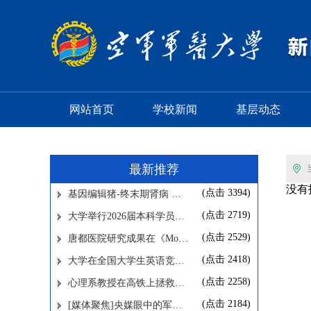
网站首页
学校新闻
基层动态
最新推荐
没有
(点击
3394
)
基因编辑猪-终末期肾病 …
(点击
2719
)
大学举行2026届本科学员…
(点击
2529
)
唐都医院研究成果在《Mo…
(点击
2418
)
大学在全国大学生英语竞…
(点击
2258
)
心理系教授在高铁上拯救…
(点击
2184
)
[媒体聚焦]央媒眼中的军…