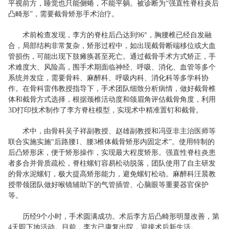
平视前方，睡觉也只能侧蜷，不能平躺。被诊断为“强直性脊柱炎后
凸畸形”，需要截骨矫形手术治疗。
术前检查发现，李方的脊柱后凸达到96°，胸腰椎已经自发融
合，局部结构非常复杂，矫形过程中，如出现截骨断端移位或大血
管损伤，可能出现下肢瘫痪甚至死亡。通过截骨手术方式矫正，手
术难度大、风险高，围手术期面临神经、呼吸、消化、血管等多个
系统并发症，需要骨科、麻醉科、呼吸内科、消化科等多学科协
作。在骨科雷伟教授指导下，手术团队细致分析病情，做好截骨椎
体和截骨方式选择，根据颈椎活动度和颌眉角评估截骨角度，利用
3D打印技术制作了李方脊柱模型，实现术中精准置钉和截骨。
术中，由骨科吴子祥副教授、赵雄副教授和冯亚非主治医师等
联合实施实施“后路腰1、腰3椎体截骨矫形内固定术”。使用特制的
后凸矫形床，便于矫形操作，实现最大程度矫形。强直性脊柱炎患
者多合并骨质疏松，脊柱螺钉容易松动脱落，团队使用了自主研发
的骨水泥螺钉，极大提高矫形能力，避免螺钉松动。麻醉科汪晨教
授带领团队做好喉镜辅助下的气管插管、心脑眼等重要器官保护
等。
历经9个小时，手术圆满成功。术后李方后凸畸形明显改善，第
4天即下地活动。目前，李方已康复出院，迎接术后新生活。