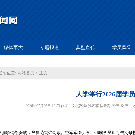
媒体军大
专题报道
典型宣传
学员风采
当前位置:
网站首页
> 正文
大学举行2026届学
2026年07月02日 19:53 作者：文/赵昱舜 孙艺菲 徐云海 图/王 旋
当骊歌悄然奏响，当夏花绚烂绽放。空军军医大学2026届学员即将告别母