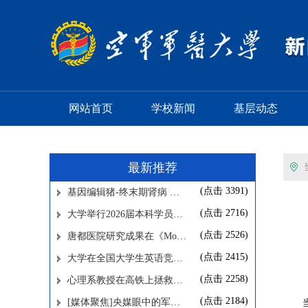
网站首页
学校新闻
基层动态
最新推荐
(点击
3391
)
基因编辑猪-终末期肾病 …
(点击
2716
)
大学举行2026届本科学员…
(点击
2526
)
唐都医院研究成果在《Mo…
(点击
2415
)
大学在全国大学生英语竞…
(点击
2258
)
心理系教授在高铁上拯救…
(点击
2184
)
[媒体聚焦]央媒眼中的军…