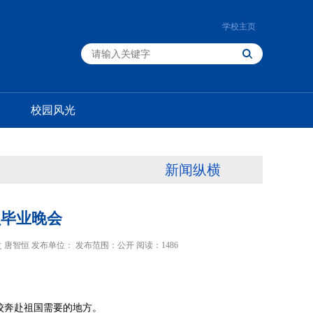
学校主页
校园风光
新闻纵横
员毕业晚会
 王虬之 唐智恒 发布单位： 发布范围：公开 阅读：
1486
校奔赴祖国需要的地方。