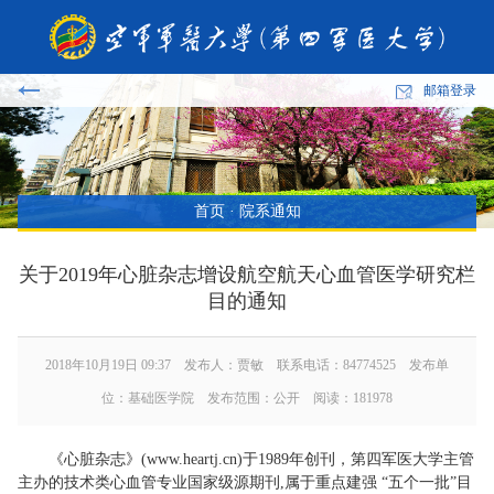
邮箱登录
首页
·
院系通知
关于2019年心脏杂志增设航空航天心血管医学研究栏
目的通知
2018年10月19日 09:37 发布人：贾敏 联系电话：84774525 发布单
位：基础医学院 发布范围：公开 阅读：
181978
《心脏杂志》(www.heartj.cn)于1989年创刊，第四军医大学主管
主办的技术类心血管专业国家级源期刊,属于重点建强 “五个一批”目