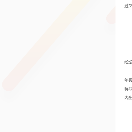
过5
经
年
称
内