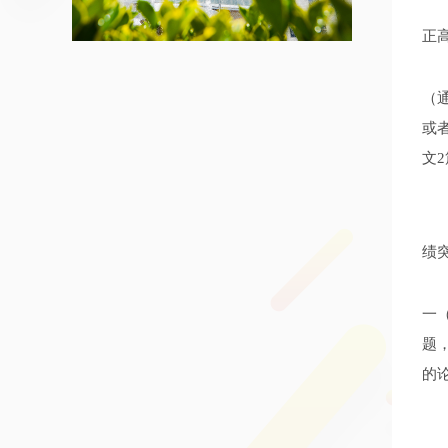
正
（
或
文
绩
一
题
的