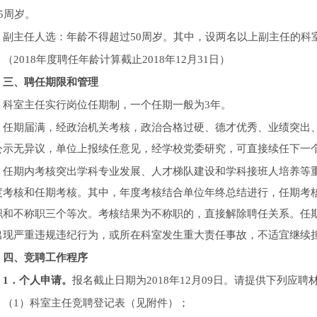
5周岁。
副主任人选：年龄不得超过50周岁。其中，设两名以上副主任的科
（2018年度聘任年龄计算截止2018年12月31日）
三、聘任期限和管理
科室主任实行岗位任期制，一个任期一般为3年。
任期届满，经政治机关考核，政治合格过硬、德才优秀、业绩突出
公示无异议，单位上报续任意见，经学校党委研究，可直接续任下一
任期内考核突出学科专业发展、人才梯队建设和学科接班人培养等
度考核和任期考核。其中，年度考核结合单位年终总结进行，任期考
职和不称职三个等次。考核结果为不称职的，直接解除聘任关系。任
出现严重违规违纪行为，或所在科室发生重大责任事故，不适宜继续
四、竞聘工作程序
1
．个人申请。
报名截止日期为2018年12月09日。请提供下列应
（1）科室主任竞聘登记表（见附件）；