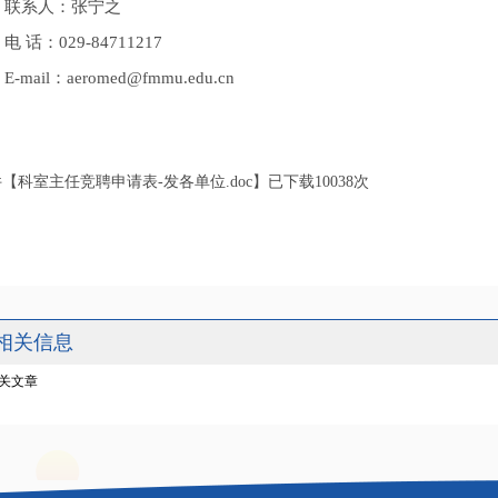
联系人：张宁之
电 话：029-84711217
E-mail：aeromed@fmmu.edu.cn
件【
科室主任竞聘申请表-发各单位.doc
】已下载
10038
次
相关信息
关文章