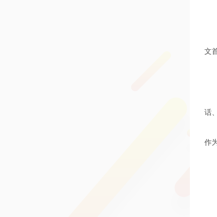
文
话
作