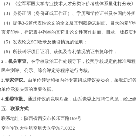
（2）《空军军医大学专业技术人才分类评价考核体系量化打分表
（3）身份证明（身份证或工作证）、学历和学位证书及在国内外
（4）提供3-5篇代表性论文的全文及其刊载杂志封面、目录的复
首页复印件，登记表中列举的其它非论文性著作封面、目录、版权页
（5）发表论文SCI收录及他引情况的证明；
（6）所获科研项目证明、获奖及专利情况的证书复印件；
2
．机关审查。
在学校政治工作处领导下，按照学校规定的标准和程
、民主测评、公示、综合评定等程序进行考核。
3.
专家评议。
由单位领导和校内外专家组成评议委员会，采取幻灯
为单位党委决策的重要依据。
4.
党委审批。
通过评议的竞聘对象，由系党委上报聘任意见，经上
五、联系方式
联系地址：陕西省西安市长乐西路169号
空军军医大学航空航天医学系710032