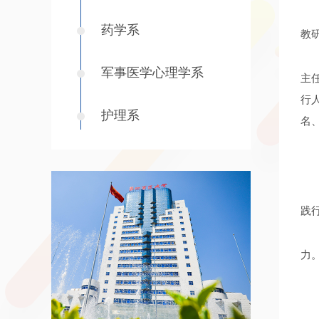
药学系
教
军事医学心理学系
主
行
护理系
名
践
力