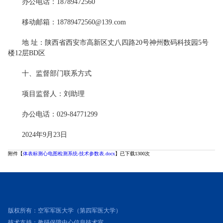
办公电话：18789472560
移动邮箱：18789472560@139.com
地 址：陕西省西安市高新区丈八四路20号神州数码科技园5号
楼12层BD区
十、监督部门联系方式
项目监督人：刘助理
办公电话：029-84771299
2024年9月23日
附件【
体表标测心电图检测系统-技术参数表.docx
】已下载
1300
次
版权所有：空军军医大学（第四军医大学）
技术支持：教研保障中心信息技术室