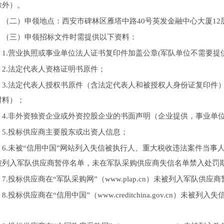
除外）。
（二）申领地点：西安市碑林区雁塔中路40号英发金融中心大厦12层1
（三）申领招标文件时需提供以下资料：
1.营业执照或事业单位法人证书复印件加盖公章(军队单位不需要提
2.法定代表人资格证明书原件；
3.法定代表人授权书原件（含法定代表人和被授权人身份证复印件
材料）；
4.非外资独资企业或外资控股企业的书面声明（企业提供，事业单
5.投标供应商主要股东或出资人信息；
6.未被“信用中国”网站列入失信被执行人、重大税收违法案件当
被列入军队供应商暂停名单，未在军队采购供应商失信名单禁入处罚
7.投标供应商在“军队采购网”（www.plap.cn）未被列入军队
8.投标供应商在“信用中国”（www.creditchina.gov.cn
；