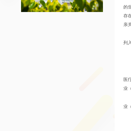
的
存
亲
列
医
业
业