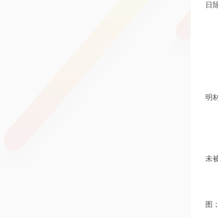
日
明
未
图