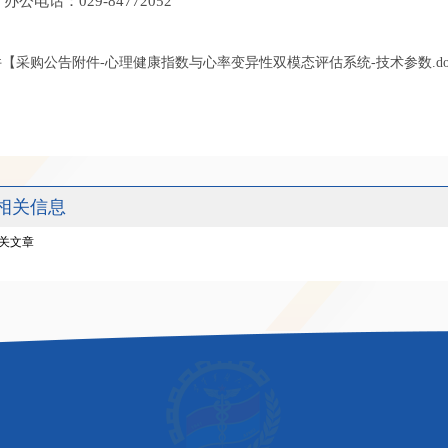
办公电话：029-84772052
件【
采购公告附件-心理健康指数与心率变异性双模态评估系统-技术参数.do
相关信息
关文章