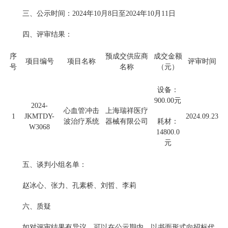
三、公示时间：2024年10月8日至2024年10月11日
四、评审结果：
序
预成交供应商
成交金额
项目编号
项目名称
评审时间
号
名称
（元）
设备：
900.00元
2024-
心血管冲击
上海瑞祥医疗
1
JKMTDY-
2024.09.23
波治疗系统
器械有限公司
耗材：
W3068
14800.0
元
五、谈判小组名单：
赵冰心、张力、孔素桥、刘哲、李莉
六、质疑
如对评审结果有异议，可以在公示期内，以书面形式向招标代