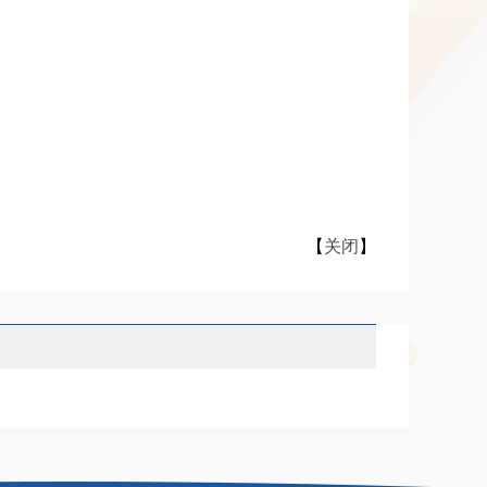
【
关闭
】