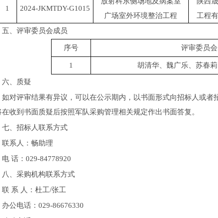
放射科东侧场地及病案室
陕西
1
2024-JKMTDY-G1015
广场室外环境整治工程
工程
五、评审委员会成员
序号
评审委员会
1
胡清华、魏广乐、苏春莉
六、质疑
如对评审结果有异议，可以在公示期内，以书面形式向招标人或者
将在收到书面质疑后按照军队采购管理相关规定作出书面答复。
七、招标人联系方式
联系人：畅助理
电 话：029-84778920
八、采购机构联系方式
联 系 人：杜工/张工
办公电话：029-86676330