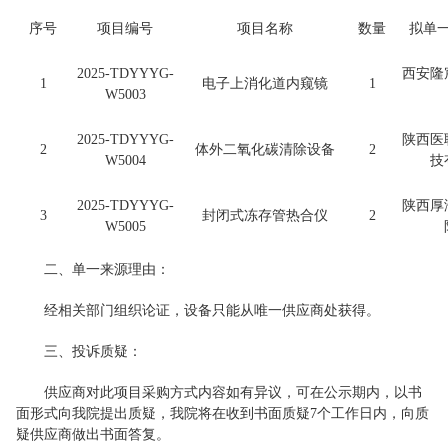
序号
项目编号
项目名称
数量
拟单
2025-TDYYYG-
西安隆
1
电子上消化道内窥镜
1
W5003
2025-TDYYYG-
陕西医
2
体外二氧化碳清除设备
2
W5004
技
2025-TDYYYG-
陕西厚
3
封闭式冻存管热合仪
2
W5005
二、单一来源理由：
经相关部门组织论证，设备只能从唯一供应商处获得。
三、投诉质疑：
供应商对此项目采购方式内容如有异议，可在公示期内，以书
面形式向我院提出质疑，我院将在收到书面质疑7个工作日内，向质
疑供应商做出书面答复。