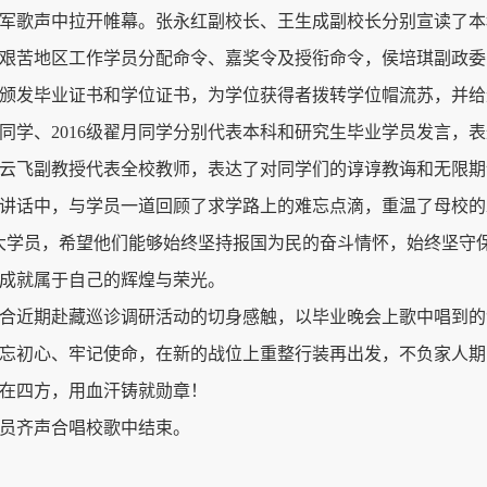
军歌声中拉开帷幕。张永红副校长、王生成副校长分别宣读了本
艰苦地区工作学员分配命令、嘉奖令及授衔命令，侯培琪副政委
颁发毕业证书和学位证书，为学位获得者拨转学位帽流苏，并给
泽浩同学、2016级翟月同学分别代表本科和研究生毕业学员发言
云飞副教授代表全校教师，表达了对同学们的谆谆教诲和无限期
讲话中，与学员一道回顾了求学路上的难忘点滴，重温了母校的发
大学员，希望他们能够始终坚持报国为民的奋斗情怀，始终坚守
成就属于自己的辉煌与荣光。
合近期赴藏巡诊调研活动的切身感触，以毕业晚会上歌中唱到的“开
忘初心、牢记使命，在新的战位上重整行装再出发，不负家人期
在四方，用血汗铸就勋章！
员齐声合唱校歌中结束。