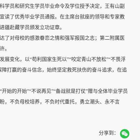
科学员和研究生学员毕业命令及学位授予决定，王有山副
宣读了优秀毕业学员通报。在主席台就座的领导和专家教
进疆赴藏学员颁发立功证章。
，表达了对母校的感激眷恋之情和强军报国之志；第二附属医
许。
展变化，以“苟利国家生死以”“咬定青山不放松”“不畏浮
保障打赢的奋斗信念，始终坚定救死扶伤的奋斗追求，在追
始的开始”“不说再见”“备战就是打仗”赠与全体毕业学员
盼，不负母校培养，不负时代重托，勇立潮头、永不言
分享到：