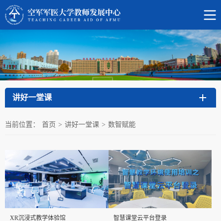
讲好一堂课
当前位置：
首页
>
讲好一堂课
>
数智赋能
XR沉浸式教学体验馆
智慧课堂云平台登录