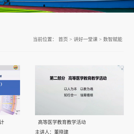
当前位置：
首页
>
讲好一堂课
>
数智赋能
计
高等医学教育教学活动
主讲人：董晓建