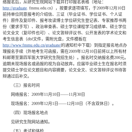
络报名后，从研究生院网站下载并打印报名表格（地址：
http://graduate
. fmmu.edu.cn），按要求逐项填写，于2009年12月10日
前持单位同意报考的介绍信、三证（毕业证书、学位证书、个人证
件）原件及复印件、报考攻读博士学位研究生登记表、专家推荐书两
份（要求手写）、政治审查表、硕士学位课程学习成绩单、硕士学位
论文全文（复印件也可）、论文答辩评议书、公开发表的学术论文和
考生信息表（dbf文件，需附光盘，文件模板在
http://www.fmmu.edu.cn/graduate/
的通知栏中下载）到指定报名地点办
理报名手续（外地考生可函报，需在2009年12月10日前将以上所有材
料邮寄至第四军医大学研究生院招生处）。报名时交纳报名费200元。
逾期未现场报名或函报的视为自动放弃。应届毕业硕士生在报名时须
提交硕士学位论文题目和内容摘要，论文全文、论文答辩评议书待答
辩通过后补交。
（三）报名时间
网络报名：2009年11月10日——11月30日
现场报名：2009年12月1日——12月10日（不含双休日）。
（四）现场报名地点
见研究生院网站通知。
（五）考试和体检