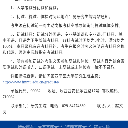
1．入学考试分初试和复试。
2．初试、复试、体检时间及地点：见研究生院网站通知。
考生须在初试前一周主动向报考科室或导师询问复试具体安排。
3．初试科目：初试分外国语、专业基础课和专业课3门科目，其
中英语、日语为卫生部统考科目。各科考试时间均为3小时，满分均为
100分。本目录凡有选考科目的，考生在报名时务必注明选考科目名称
和代码，否则由我校指定考试科目。
4．所有参加初试的考生必须参加复试和体检。复试内容为综合素
质测试和外语听力、口语测试。未复试或未体检者一律不予录取。
详细情况查询，请访问第四军医大学研究生院主页：
http://www.fmmu.edu.cn/graduate/
单位代码：90032 地址：陕西西安长乐西路17号 邮政编码：
710032
联系部门：研究生院 电话：029-84774339 联 系 人：赵文
亮
版权所有：空军军医大学（第四军医大学）研究生院