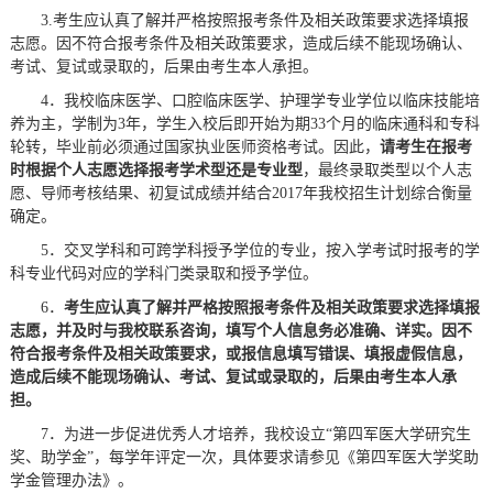
3.考生应认真了解并严格按照报考条件及相关政策要求选择填报
志愿。因不符合报考条件及相关政策要求，造成后续不能现场确认、
考试、复试或录取的，后果由考生本人承担。
4．我校临床医学、口腔临床医学、护理学专业学位以临床技能培
养为主，学制为3年，学生入校后即开始为期33个月的临床通科和专科
轮转，毕业前必须通过国家执业医师资格考试。因此，
请考生在报考
时根据个人志愿选择报考学术型还是专业型
，最终录取类型以个人志
愿、导师考核结果、初复试成绩并结合2017年我校招生计划综合衡量
确定。
5．交叉学科和可跨学科授予学位的专业，按入学考试时报考的学
科专业代码对应的学科门类录取和授予学位。
6．
考生应认真了解并严格按照报考条件及相关政策要求选择填报
志愿，并及时与我校联系咨询，填写个人信息务必准确、详实。因不
符合报考条件及相关政策要求，或报信息填写错误、填报虚假信息，
造成后续不能现场确认、考试、复试或录取的，后果由考生本人承
担。
7．为进一步促进优秀人才培养，我校设立“第四军医大学研究生
奖、助学金”，每学年评定一次，具体要求请参见《第四军医大学奖助
学金管理办法》。