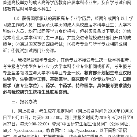
普通高校举办的成人高等学历教育应届本科毕业生，及自学考试和网
络教育届时可毕业本科生）；
（3）获得国家承认的高职高专毕业学历后，经两年或两年以上学
习或工作的人员；国家承认学历的成人高校应届本科毕业生；大学本
科结业人员，均可以同等学力身份报考，但必须具备以下要求：①修
完本专业大学本科10门主干课程，并提交进修院校教务部门开具的成
绩单；②通过国家英语四级考试；③报考专业与所学专业相同或相
近；④复试加试两门业务课。
4．我校除管理学专业外，其他专业不接受考生跨一级学科报考，
考生报考学术型各专业应与大学本科毕业专业相同或相近，考生报考
专业型各领域应与大学本科毕业专业一致。
教育部计划招生专业仅限
生物学、生物医学工程、基础医学、临床医学（含专业学位）、口腔
医学（含专业学位）、药学、中药学、特种医学。具体报考要求请务
必与我校研究生院招生处联系咨询。
三、报名办法
1．网上报名：考生应在规定时间（网上报名时间为2016年10月10
日至10月31日，每天9:00-22:00。网上预报名时间为2016年9月24日至9
月27日，每天9:00-22:00）登录“中国研究生招生信息网”（公网网址：
http：//yz.chsi.com.cn，教育网址：http://yz.chsi.cn，以下简称“研招
网”）浏览报考须知，并按教育部、陕西省招生委员会、以及我校网上