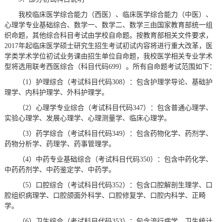
我校临床医学综合能力（西医）、临床医学综合能力（中医）、
心理学专业基础综合、数学一、数学二、数学三由国家教育部统一组
织命题，其他综合科目考试由学校自命题。按教育部相关文件要求，
2017年起临床医学硕士研究生招生考试初试内容将进行重大改革，医
学类学术学位初试业务课由招生单位自命题，我校医学相关专业学术
型将选用联考西医综合（科目代码699）。所有自命题考试范围如下：
（1）护理综合（考试科目代码308）：包含护理学导论、基础护
理学、内科护理学、外科护理学。
（2）心理学专业综合（考试科目代码347）：包含普通心理学、
实验心理学、发展心理学、心理测量学、临床心理学。
（3）药学综合（考试科目代码349）：包含药物化学、药剂学、
药物分析学、药理学、药事管理学。
（4）中药专业基础综合（考试科目代码350）：包含中药化学、
中药药剂学、中药鉴定学、中药学。
（5）口腔综合（考试科目代码352）：包含口腔解剖生理学、口
腔组织病理学、口腔颌面外科学、口腔修复学、口腔内科学、正畸
学。
（6）卫生综合（考试科目代码353）：包含流行病学、卫生统计