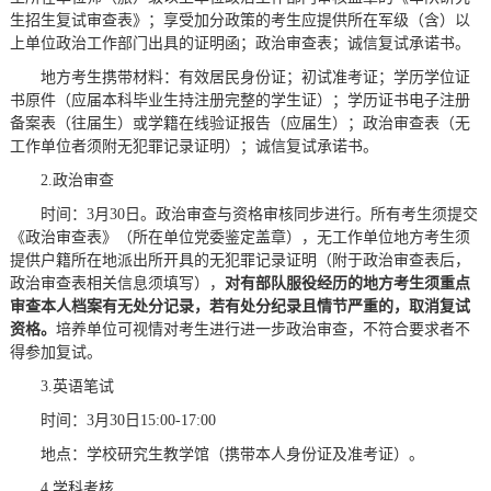
生招生复试审查表》；享受加分政策的考生应提供所在军级（含）以
上单位政治工作部门出具的证明函；政治审查表；诚信复试承诺书。
地方考生携带材料：有效居民身份证；初试准考证；学历学位证
书原件（应届本科毕业生持注册完整的学生证）；学历证书电子注册
备案表（往届生）或学籍在线验证报告（应届生）；政治审查表（无
工作单位者须附无犯罪记录证明）；诚信复试承诺书。
2.政治审查
时间：3月30日。政治审查与资格审核同步进行。所有考生须提交
《政治审查表》（所在单位党委鉴定盖章），无工作单位地方考生须
提供户籍所在地派出所开具的无犯罪记录证明（附于政治审查表后，
政治审查表相关信息须填写），
对有部队服役经历的地方考生须重点
审查本人档案有无处分记录
，
若有处分纪录且
情节
严重的，
取消
复试
资格
。
培养单位可视情对考生进行进一步政治审查，不符合要求者不
得参加复试。
3.英语笔试
时间：3月30日15:00-17:00
地点：学校研究生教学馆（携带本人身份证及准考证）。
4.学科考核