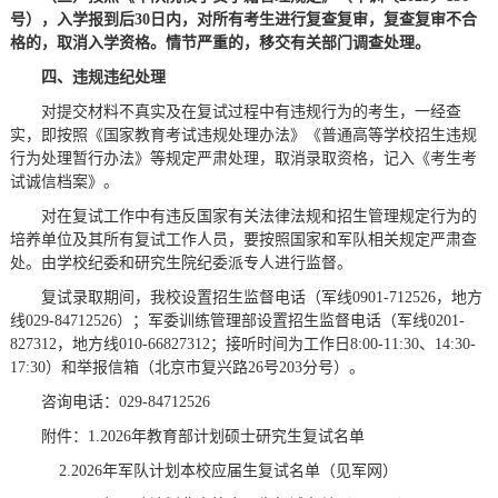
号
）
，
入学报到后
30日
内，对所有考生进行复查复审，复查复审不合
格的
，
取消入学资格。
情节严重
的，移交有关部门调查处理。
四、违规违纪处理
对提交材料不真实及在复试过程中有违规行为的考生，一经查
实，即按照《国家教育考试违规处理办法》《普通高等学校招生违规
行为处理暂行办法》等规定严肃处理，取消录取资格，记入《考生考
试诚信档案》。
对在复试工作中有违反国家有关法律法规和招生管理规定行为的
培养单位及其所有复试工作人员，要按照国家和军队相关规定严肃查
处。由学校纪委和研究生院纪委派专人进行监督。
复试录取期间，我校设置招生监督电话（军线0901-712526，地方
线029-84712526）；军委训练管理部设置招生监督电话（军线0201-
827312，地方线010-66827312；接听时间为工作日8:00-11:30、14:30-
17:30）和举报信箱（北京市复兴路26号203分号）。
咨询电话：029-84712526
附件：1.2026年教育部计划硕士研究生复试名单
2.2026年军队计划本校应届生复试名单（见军网）