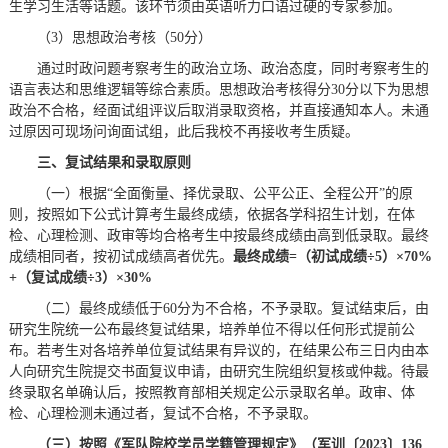
生学习生活等话题。该环节须由英语听力口语过硬的专家参加。
（3）思想政治考核（50分）
通过时政问题考察考生的政治立场、政治态度，同时考察考生的
语言表达和思维逻辑等综合素质。思想政治考核得分30分以下为思想
政治不合格，经面试组评议后取消录取资格，并直接通知本人。未通
过原因可现场问询面试组，此后我校不再接收考生质疑。
三、复试结果和录取原则
（一）根据“全面衡量、择优录取、公平公正、全程公开”的原
则，按照如下公式计算考生最终成绩，依据各学科招生计划，在体
检、心理检测、政审等均合格考生中按最终成绩由高到低录取。最终
成绩相同者，按初试成绩高者优先。
最终成绩=
（
初试成绩
÷
5）
×
70%
+（
复试成绩
÷
3
）
×
30%
（二）最终成绩低于60分为不合格，不予录取。复试结束后，由
研究生院统一公布最终复试结果，培养单位不得以任何形式提前公
布。若考生对各培养单位复试结果有异议的，在结果公布三日内由本
人向研究生院提交书面复议申请，由研究生院组织复核或仲裁。待最
终录取名单确认后，按照教育部相关规定公示录取名单。政审、体
检、心理检测未通过者，复试不合格，不予录取。
（三
）
按照
《
军队
院校学员学籍管理规定》
（军训〔2023〕136