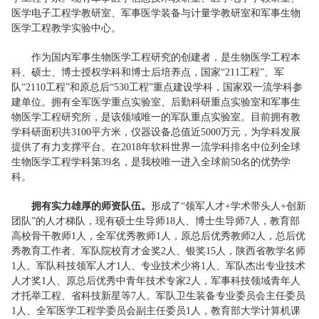
医学电子工程学教研室、军事医学装备与计量学教研室和军事生物
医学工程教学实验中心。
作为国内军事生物医学工程研究的创建者，是生物医学工程本
科、硕士、博士授权学科和博士后培养点，国家“211工程”、军
队“2110工程”和原总后“530工程”重点建设学科，国家双一流学科参
建单位。拥有全军医学重点实验室、后勤科研重点实验室和军事生
物医学工程研究所，是该领域唯一的军队重点实验室。目前拥有教
学科研面积共3100平方米，仪器设备总值近5000万元，为学科发展
提供了有力支撑平台。在2018年软科世界一流学科排名中位列全球
生物医学工程学科第39名，是我校唯一进入全球前50名的优势学
科。
拥有实力雄厚的师资队伍。
形成了“领军人才+学术带头人+创新
团队”的人才梯队，现有硕士生导师18人、博士生导师7人，教育部
高校骨干教师1人，全军优秀教师1人，原总后优秀教师2人，总后优
秀教育工作者、军队院校育才金奖2人、银奖15人，陕西省教学名师
1人。军队科技领军人才1人、专业技术少将1人、军队杰出专业技术
人才奖1人、原总后优秀中青年技术专家2人，军事科技领域青年人
才托举工程、省科技新星等7人。军队卫生装备专业委员会主任委员
1人、全军医学工程学委员会副主任委员1人，教育部大学计算机课