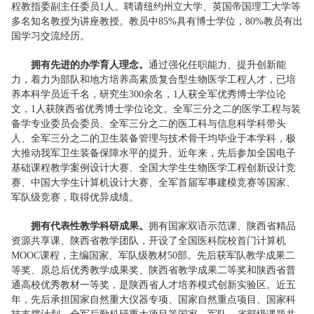
程教指委副主任委员1人。聘请纽约州立大学、英国帝国理工大学等
多名知名教授为讲座教授。教员中85%具有博士学位，80%教员有出
国学习交流经历。
拥有先进的办学育人理念。
通过强化任职能力、提升创新能
力，着力为部队和地方培养高素质复合型生物医学工程人才，已培
养本科学员近千名，研究生300余名，1人获全军优秀博士学位论
文，1人获陕西省优秀博士学位论文。全军三分之二的医学工程与装
备学专业委员会委员、全军三分之二的医工科与信息科学科带头
人、全军三分之二的卫生装备管理与技术骨干均毕业于本学科，极
大推动我军卫生装备保障水平的提升。近年来，先后参加全国电子
基础课程教学案例设计大赛、全国大学生生物医学工程创新设计竞
赛、中国大学生计算机设计大赛、全军首届军事建模竞赛等国家、
军队级竞赛，取得优异成绩。
拥有代表性教学科研成果。
拥有国家双语示范课、陕西省精品
资源共享课、陕西省教学团队，开设了全国医科院校首门计算机
MOOC课程，主编国家、军队级教材50部。先后获军队教学成果二
等奖、原总后优秀教学成果奖、陕西省教学成果二等奖和陕西省普
通高校优秀教材一等奖，是陕西省人才培养模式创新实验区。近五
年，先后承担国家自然重大仪器专项、国家自然重点项目、国家科