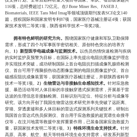
技支撑计划、全军后勤科研重大项目等国家、军队、省部级课题共
116项，总经费超过1.72亿元。在J Bone Miner Res、FASEB J、
Biomaterials, IEEE Tans Med Imag等领域顶级期刊发表SCI论文140
篇，授权国际和国家发明专利87项，国家医疗器械注册证4项；获国
家技术发明二等奖1项，陕西省科学技术一等奖2项。
拥有特色鲜明的研究方向。
围绕国家医疗健康和军队卫勤保障
需求，形成了四个与军事医学密切相关、原创特色突出的培养方
向。
1）新型医学电磁成像与监测技术。
以伤员伤情快速检测与疾病
的实时监护及预警为目标，在国际上率先提出电阻抗图像监护理念
并实现技术突破，成功研制国际上首台电阻抗扫描成像乳腺癌检测
仪、首台可用于颅脑损伤动态图像监测的电阻抗图像监护仪、首台
磁感应阻抗成像装置等，获国家医疗器械注册证，并获陕西省科学
技术一等奖1项。
2）生物雷达与非接触生命感知技术。
针对应急救
援、暴恐活动等对人体目标的非接触穿透式探测需求，开展基于雷
达波的生理信息非接触检测、目标识别与定位、特征分析与成像等
研究。该方向开创了我国生物雷达技术研究并率先突破了远距离、
穿墙、穿透废墟和多人体目标的雷达式探测系列关键技术，研制出
我国首台雷达式伤员探测仪、首台用于应急救援的超宽谱生命搜寻
仪等，在汶川地震等救援中发挥重要作用，已装备国家应急救援力
量，获国家技术发明二等奖1项。
3）特殊环境生命支持技术。
针对
高原、高寒、航空、航天等特殊环境生命支持需求，研发系列新型