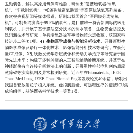
卫勤装备。解决高原用氧保障难题，研制出“便携增氧器/制氧
机”、“车载制氧机”、“帐篷弥散富氧装置”等高原抗缺氧系列装备，
多次被央视新闻等媒体报道。研制出我国首台“医用膜分离制氧
机”，可制备纯度高于99.5%的氧气，是目前唯一符合新国标的医用
制氧机，并开展了基于膜法空分技术的制水装备、生物安全防控及
洗消新技术等研究，单兵增氧器被军事博物馆永远收藏，获国家科
技进步二等奖1项。
4）生物医学成像与智能分析技术。
开展新型生
物医学成像及诊疗一体化技术、影像智能分析技术等研究，在低剂
量CT成像、X射线激发光学断层成像和光动力学治疗等研究居于国
际先进水平；构建了多种肿瘤的人工智能辅助诊断系统，并基于在
神经影像有向连接分析算法上的创新，开展重性抑郁症和创伤后应
激障碍等疾病机制及异常检测研究。近五年在Biomaterials, IEEE
Trans Med Imag, IEEE Trans Biomed Eng等发表论文40余篇，研制出
我国首套放射粒子植入系统、虚拟膀胱镜、可远程医疗的便携ICU集
成箱组等，获陕西省科学技术一等奖1项。