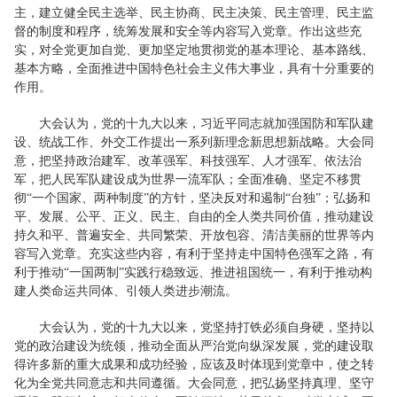
主，建立健全民主选举、民主协商、民主决策、民主管理、民主监
督的制度和程序，统筹发展和安全等内容写入党章。作出这些充
实，对全党更加自觉、更加坚定地贯彻党的基本理论、基本路线、
基本方略，全面推进中国特色社会主义伟大事业，具有十分重要的
作用。
大会认为，党的十九大以来，习近平同志就加强国防和军队建
设、统战工作、外交工作提出一系列新理念新思想新战略。大会同
意，把坚持政治建军、改革强军、科技强军、人才强军、依法治
军，把人民军队建设成为世界一流军队；全面准确、坚定不移贯
彻“一个国家、两种制度”的方针，坚决反对和遏制“台独”；弘扬和
平、发展、公平、正义、民主、自由的全人类共同价值，推动建设
持久和平、普遍安全、共同繁荣、开放包容、清洁美丽的世界等内
容写入党章。充实这些内容，有利于坚持走中国特色强军之路，有
利于推动“一国两制”实践行稳致远、推进祖国统一，有利于推动构
建人类命运共同体、引领人类进步潮流。
大会认为，党的十九大以来，党坚持打铁必须自身硬，坚持以
党的政治建设为统领，推动全面从严治党向纵深发展，党的建设取
得许多新的重大成果和成功经验，应该及时体现到党章中，使之转
化为全党共同意志和共同遵循。大会同意，把弘扬坚持真理、坚守