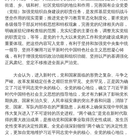
街道、乡、镇和村、社区党组织的地位和作用，完善国有企业党委
（党组）加强党组织自身建设的职责任务，是发挥基层党组织战斗
堡垒作用的现实需要；推进党史学习教育常态化制度化，要求党的
各级领导干部反对特权思想和特权现象，完善党的纪律相关内容，
明确派驻纪律检查组的范围，充实纪委的主要任务，调整充实党组
的职责定位，等等，是党的十九大以来党的工作和党的建设成果的
重要体现。把这些内容写入党章，有利于坚持和加强党中央集中统
一领导、坚持不懈用习近平新时代中国特色社会主义思想凝心铸
魂，有利于增强党组织政治功能和组织功能、坚持以严的基调强化
正风肃纪、坚定不移推进全面从严治党。
大会认为，进入新时代，党和国家面临的形势之复杂、斗争之
严峻、改革发展稳定任务之艰巨世所罕见、史所罕见，正是因为确
立了习近平同志党中央的核心、全党的核心地位，确立了习近平新
时代中国特色社会主义思想的指导地位，党才有力解决了影响党长
期执政、国家长治久安、人民幸福安康的突出矛盾和问题，消除了
党、国家、军队内部存在的严重隐患，从根本上确保实现中华民族
伟大复兴进入了不可逆转的历史进程。“两个确立”是党在新时代取
得的重大政治成果，是推动党和国家事业取得历史性成就、发生历
史性变革的决定性因素。全党必须深刻领悟“两个确立”的决定性意
义，更加自觉地维护习近平同志党中央的核心、全党的核心地位，