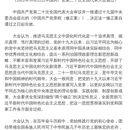
（2022年10月22日中国共产党第二十次全国代表大会通过）
中国共产党第二十次全国代表大会审议并一致通过十九届中央
委员会提出的《中国共产党章程（修正案）》，决定这一修正案自
通过之日起生效。
大会认为，推进马克思主义中国化时代化是一个追求真理、揭
示真理、笃行真理的过程。党的十九大以来，以习近平同志为核心
的党中央坚持把马克思主义基本原理同中国具体实际相结合、同中
华优秀传统文化相结合，提出一系列治国理政新理念新思想新战
略，不断丰富和发展习近平新时代中国特色社会主义思想，开辟了
马克思主义中国化时代化新境界。习近平新时代中国特色社会主义
思想是当代中国马克思主义、二十一世纪马克思主义，是中华文化
和中国精神的时代精华。大会一致同意，把党的十九大以来习近平
新时代中国特色社会主义思想新发展写入党章，以更好反映以习近
平同志为核心的党中央推进党的理论创新、实践创新、制度创新成
果。大会要求全党深刻领悟“两个确立”的决定性意义，全面贯彻习
近平新时代中国特色社会主义思想，把这一思想贯彻落实到党和国
家工作各方面全过程。
大会认为，在百年奋斗历程中，党始终践行党的初心使命，团
结带领全国各族人民书写了中华民族几千年历史上最恢宏的史诗，