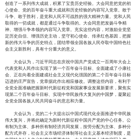
创造了一系列伟大成就，积累了宝贵历史经验。大会同意把党的初
心使命、党的百年奋斗重大成就和历史经验的内容写入党章。敢于
斗争、敢于胜利，是党和人民不可战胜的强大精神力量。党和人民
取得的一切成就，都是通过斗争取得的。大会同意把发扬斗争精
神、增强斗争本领的内容写入党章。充实这些内容，对激励全党坚
定历史自信、增强历史主动，坚守初心使命、传承红色基因，把握
新的伟大斗争的历史特点，团结带领全国各族人民夺取中国特色社
会主义新胜利，具有十分重大的意义。
大会认为，习近平同志在庆祝中国共产党成立一百周年大会上
代表党和人民作出实现了第一个百年奋斗目标、全面建成了小康社
会、正在向着全面建成社会主义现代化强国的第二个百年奋斗目标
迈进的庄严宣告，党章据此作出相应修改。调整这些内容，有利于
全党全面准确把握新时代新征程党和国家事业发展新要求，聚焦实
现第二个百年奋斗目标、实现中华民族伟大复兴的中国梦，凝聚起
全党全国各族人民共同奋斗的意志和力量。
大会认为，党的二十大提出以中国式现代化全面推进中华民族
伟大复兴，并将此确定为新时代新征程中国共产党的中心任务。公
有制为主体、多种所有制经济共同发展，按劳分配为主体、多种分
配方式并存，社会主义市场经济体制等社会主义基本经济制度，是