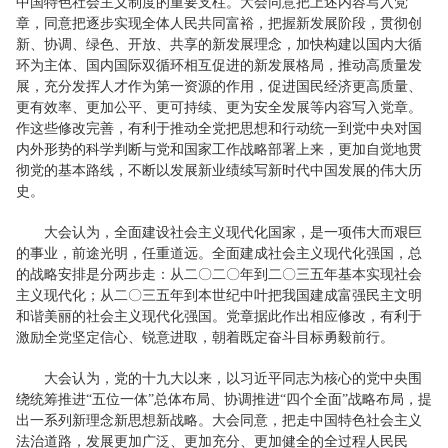
中国特色社会主义制度的重要支柱。大会同意把上述内容写入党
章，同意把逐步实现全体人民共同富裕，把握新发展阶段，贯彻创
新、协调、绿色、开放、共享的新发展理念，加快构建以国内大循
环为主体、国内国际双循环相互促进的新发展格局，推动高质量发
展，充分发挥人才作为第一资源的作用，促进国民经济更高质量、
更有效率、更加公平、更可持续、更为安全发展等内容写入党章。
作这些修改完善，有利于推动全党把思想和行动统一到党中央对国
内外形势的科学判断与党和国家工作战略部署上来，更加自觉地贯
彻党的基本路线，不断以发展新业绩续写新时代中国发展的伟大历
史。
大会认为，全面建设社会主义现代化国家，是一项伟大而艰巨
的事业，前途光明，任重道远。全面建成社会主义现代化强国，总
的战略安排是分两步走：从二〇二〇年到二〇三五年基本实现社会
主义现代化；从二〇三五年到本世纪中叶把我国建成富强民主文明
和谐美丽的社会主义现代化强国。党章据此作出相应修改，有利于
激励全党坚定信心、锐意进取，朝着既定奋斗目标勇毅前行。
大会认为，党的十九大以来，以习近平同志为核心的党中央围
绕统筹推进“五位一体”总体布局、协调推进“四个全面”战略布局，提
出一系列新理念新思想新战略。大会同意，把走中国特色社会主义
法治道路，发展更加广泛、更加充分、更加健全的全过程人民民