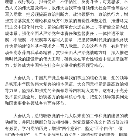
理想，践行初心、担当使命，不怕牺牲、英勇斗争，对党忠诚、不
负人民的伟大建党精神，以伟大自我革命引领伟大社会革命等要求
写入党章；把必须提高政治判断力、政治领悟力、政治执行力，增
强贯彻落实党的理论和路线方针政策的自觉性和坚定性，推进马克
思主义中国化时代化，党的自我革命永远在路上，不断健全党内法
规体系，强化全面从严治党主体责任和监督责任，一体推进不敢
腐、不能腐、不想腐等内容写入党章；把坚持新时代党的组织路线
作为党的建设的基本要求之一写入党章。充实这些内容，有利于推
动全党永葆自我革命精神，贯彻全面从严治党战略方针，深入推进
新时代党的建设新的伟大工程，确保党在革命性锻造中更加坚强有
力，始终成为中国特色社会主义事业的坚强领导核心。
大会认为，中国共产党是领导我们事业的核心力量，党的领导
是实现中华民族伟大复兴的根本保证。大会同意把党是最高政治领
导力量，坚持和加强党的全面领导等内容写入党章。这有利于充分
发挥党总揽全局、协调各方的领导核心作用，把党的领导落实到党
和国家事业各领域各方面各环节。
大会认为，总结吸收党的十九大以来党的工作和党的建设的成
功经验，并同总纲部分修改相衔接，对党章部分条文作适当修改很
有必要。学习党的历史，增强“四个意识”、坚定“四个自信”、做
到“两个维护”，是广大党员应尽的义务；加强医院党的建设，明确